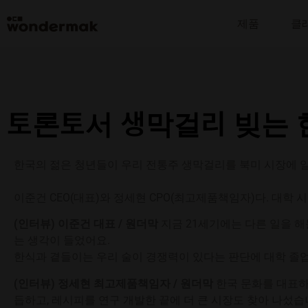
제품
클
토론토서 생막걸리 빚는 한
한국의 젊은 청년들이 우리 전통주 생막걸리를 북미 시장에
이준건 CEO(대표)와 정세현 CPO(최고제품책임자)다. 대
(인터뷰) 이준건 대표 / 원더막
지금 21세기에는 다른 일을 해
는 생각이 들었어요.
한식과 곁들이는 우리 술이 경쟁력이 있다는 판단에 대학 졸업
(인터뷰) 정세현 최고제품책임자 / 원더막
한국 문화를 대표하
듭하고, 레시피를 연구 개발한 끝에 더 큰 시장도 찾아 나섰습