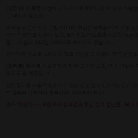
(인터뷰) 이준건
시장이 크고 세계로 뻗어나갈 수 있는 가능성
는 생각이 들었죠.
마케팅 전문가인 신근범 씨(COO/최고운영책임자)와 손을 잡
베리 막걸리를 시음해 보고, 블라인드 테스트로 비교해 보는
들고, 막걸리 칵테일 매력에 푹 빠지기도 했습니다.
원더막은 앞으로 소비자의 말을 경청하고 제품에 적극 반영
(인터뷰) 정세현
새로운 맛에 대한 고민과 고찰, 연구 개발은
있도록 할 예정입니다.
생막걸리를 새롭게 빚어가고 있는 청년 양조인이 5년 안에 캐
** 원더막 브루어리 홈페이지 : wondermak.ca
출처:
한인뉴스 - 토론토서 생막걸리 빚는 한국 청년들...북미 주류 시